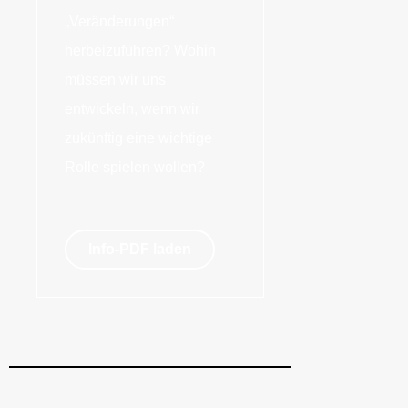
„Veränderungen“
herbeizuführen? Wohin
müssen wir uns
entwickeln, wenn wir
zukünftig eine wichtige
Rolle spielen wollen?
Info-PDF laden