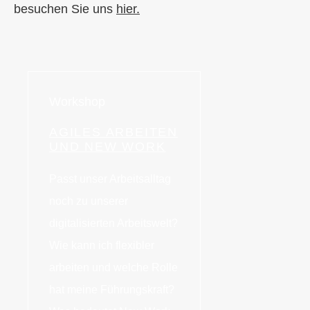
besuchen Sie uns
hier.
Workshop
AGILES ARBEITEN
UND NEW WORK
Passt unser Arbeitsalltag
noch zu unserer
digitalisierten Arbeitswelt?
Wie kann ich flexibler
arbeiten und welche Rolle
hat meine Führungskraft?