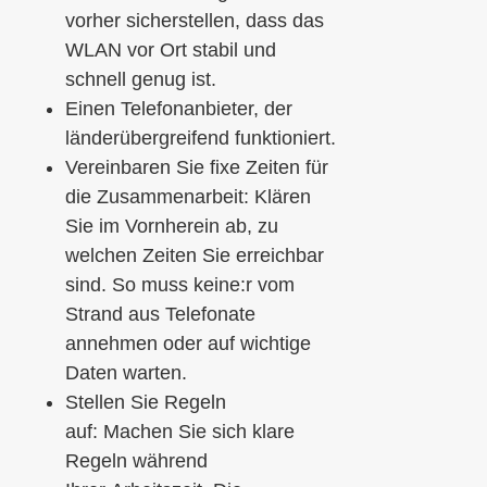
vorher sicherstellen, dass das
WLAN vor Ort stabil und
schnell genug ist.
Einen Telefonanbieter, der
länderübergreifend funktioniert.
Vereinbar
en Sie
fixe Zeiten für
die
Zusammenarbeit:
Klär
en
Sie
im
Vornherein ab, zu
welchen Zeiten
Sie
erreichbar
s
ind
. So muss
keine
:
r
vom
Strand aus Telefonate
annehmen oder auf wichtige
Daten warten
.
Stellen Sie
Regeln
auf:
Mach
en Sie sich
klare
Regeln während