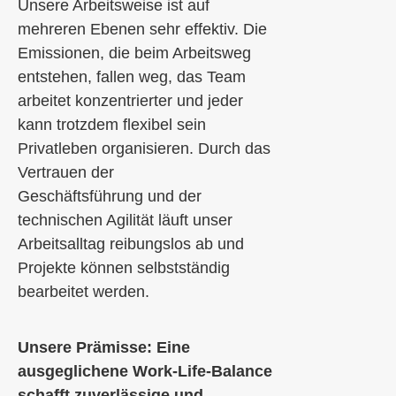
Unsere Arbeitsweise
ist auf
mehreren Ebenen sehr effektiv.
Die
Emissionen
,
die beim Arbeitsweg
entstehen, fallen weg
,
das Team
arbeite
t konzentrierter und jeder
kann trotzdem flexibel sein
Privatleben organisieren.
Durch das
Vertrauen
der
Geschäftsführung
und
d
er
technische
n
Agilität
läuft
unser
Arbeitsalltag reibungslos ab
und
Projekte können selbstständig
bearbeitet werden
.
Unsere Prämisse: Eine
ausgeglichene Work-Life-Balance
schafft zuverlässige und