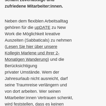
zufriedene Mitarbeiter:innen.
Neben dem flexiblen Arbeitsalltag
gehören für die
upDATE
zu
New
Work die Möglichkeit k
reative
Auszeite
n
(Sabbaticals)
zu nehmen
(
Lesen Sie hier über unsere
Kollegin Marlene und ihrer 2-
Monatigen Wanderung
) und
die
Berücksichtigung
privater
Umstände
.
Wem der
Jahresurlaub nicht ausreicht, darf
seine Traumreise
verlängern und
von dort
arbeiten
.
Wer seinen
Mitarbeiter:
innen
V
ertrauen schenkt,
wird
feststellen,
dass es keinen